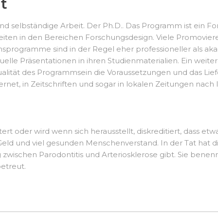
it
 selbständige Arbeit. Der Ph.D.. Das Programm ist ein F
keiten in den Bereichen Forschungsdesign. Viele Promovier
programme sind in der Regel eher professioneller als aka
le Präsentationen in ihren Studienmaterialien. Ein weitere
lität des Programmsein die Voraussetzungen und das Lief
net, in Zeitschriften und sogar in lokalen Zeitungen nach I
t oder wird wenn sich herausstellt, diskreditiert, dass etwas 
Geld und viel gesunden Menschenverstand. In der Tat hat d
wischen Parodontitis und Arteriosklerose gibt. Sie benenn
betreut.