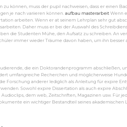
n zu können, muss der pupil nachweisen, dass er einen Bac
gen je nach variieren können.
aufbau masterarbeit
Wenn ei
tation arbeiten. Wenn er at seinem Lehrplan sehr gut abschn
sarbeiten. Daher muss er bei der Auswahl des Schreibdien
aben die Studenten Mühe, den Aufsatz zu schreiben. An v
chüler immer wieder Träume davon haben, um ihn besser au
ür Studierende, die ein Doktorandenprogramm abschließen, 
ordert umfangreiche Recherchen und möglicherweise Hunder
ie Forschung anderer lediglich als Anleitung für expire En
enden. Sowohl expire Dissertation als auch expire Abschlu
udioclips, dem web, Zeitschriften, Magazinen usw. Für jed
 Dokumente ein wichtiger Bestandteil seines akademischen 