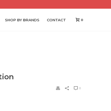
SHOP BY BRANDS
CONTACT
0
NUMMER-EINS-ARTIKEL ÜBER DIE DISSERTATION
tion
0