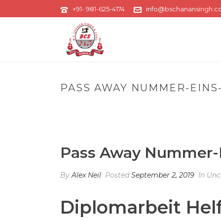
+91- 981-625-4174
info@bschanansingh.
PASS AWAY NUMMER-EINS-
Pass Away Nummer-Ein
By
Alex Neil
Posted
September 2, 2019
In Unc
Diplomarbeit Hel