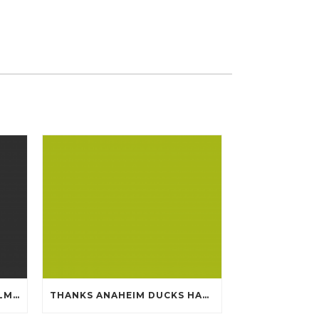
SUPER A WHILE NOW BOWLMENU TASTE PERCEPTION CHEAP JERSEYS FROM CHINA
THANKS ANAHEIM DUCKS HAVE HANDY QUIET CHEAP JERSEYS CHINA